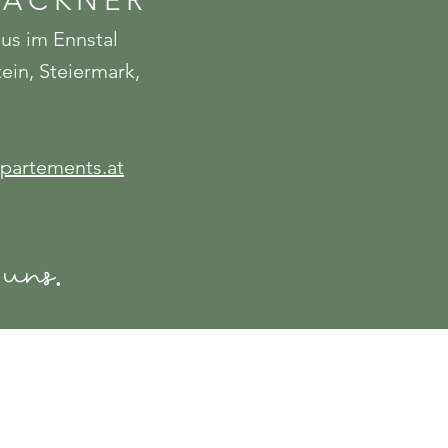
LACKNER
aus im Ennstal
in, Steiermark,
ppartements.at
 uns.