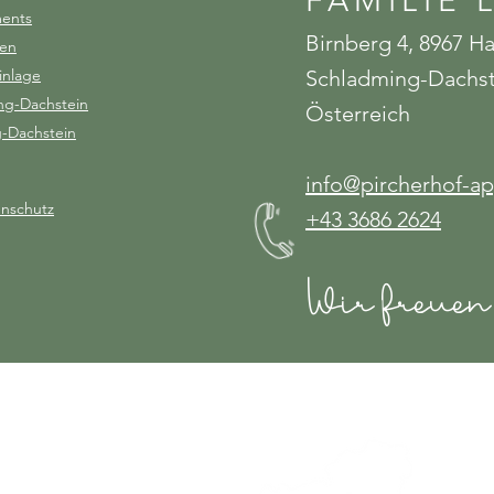
FAMILIE 
ments
​Birnberg 4, 8967 H
hen
inlage
Schladming-Dachste
ng-Dachstein
Österreich
g-Dachstein
info@pircherhof-a
nschutz
+43 3686 2624
​Wir freuen